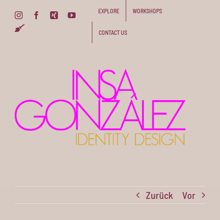
Zum
EXPLORE
WORKSHOPS
Instagram
Facebook
Xing
YouTube
Inhalt
Pinterest
springen
CONTACT US
Zurück
Vor